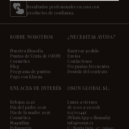
Resultados profesionales en casa con
productos de confianza.
SOBRE NOSOTROS
¿NECESITAS AYUDA?
Nuestra filosofía
Rastrear pedido
Puntos de Venta de OSUN
Envíos
Cosmetics
Contáctenos
Blog
Preguntas frecuentes
Programa de puntos
Desistir del contrato
Pago con Klarna
ENLACES DE INTERÉS
OSUN GLOBAL SL.
Rebajas 2026
Lunes a viernes
Día del padre 2026
de 9:00 a 19:00h
Día de la madre 2026
623702445
Cosmética
(WhatsApp o llamada)
Maquillaje
info@osun.es
Peluquería
C/ Santa Inés, 17, 29640