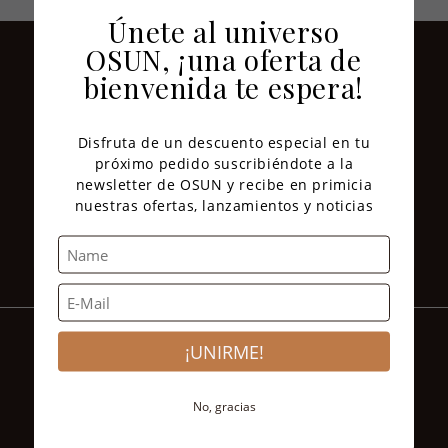
Únete al universo
OSUN, ¡una oferta de
¡SUSCRÍBETE A NUESTROS
bienvenida te espera!
CORREOS ELECTRÓNICOS!
Obtén un 10% de descuento exclusivo en tu primera
Disfruta de un descuento especial en tu
compra.
próximo pedido suscribiéndote a la
newsletter de OSUN y recibe en primicia
nuestras ofertas, lanzamientos y noticias
¡UNIRME!
Mejores marcas con calidad y autenticidad
garantizadas.
No, gracias
Te ayudamos a elegir el producto ideal con
nuestros beauty advisors.