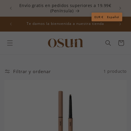
Ir
Envío gratis en pedidos superiores a 19.99€
directamente
(Península)
Read
al contenido
EUR €
Español
the
descuento
Te damos la bienvenida a nuestra tienda
ME10
Privacy
Policy
Carrito
Filtrar y ordenar
1 producto