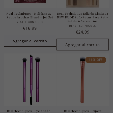
Real Techniques- Holidays 25 -
Real Techniques Edición Limitada
Set de brochas Blend + Jet Set
NEW NUDE Soft-Focus Face Set –
Set de 6 Accesorios
REAL TECHNIQUES
Proveedor:
REAL TECHNIQUES
Proveedor:
Precio
€16,99
Precio
€24,99
habitual
habitual
Agregar al carrito
Agregar al carrito
16% OFF
Real Techniques- Eye Shade +
Real Techniques- Expert