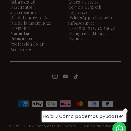
Rebajas 2026
Lunes a viernes
Descuentos y
de 9:00 a 19:00h
suscripciones
623702445
Día del padre 2026
(WhatsApp o llamada)
Día de la madre 2026
info@osun.es
Cosmética
C/ Santa Inés, 17, 29640
Maquillaje
Fuengirola, Málaga,
Peluquería
España
Protección Solar
Accesorios
Formas
de
Hola. ¿Cómo podemos ayudarte?
pago
© 2026,
OSUN
Tecnología de Shopify
Política de privacidad