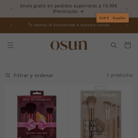
Ir
Envío gratis en pedidos superiores a 19.99€
directamente
(Península)
Read
al contenido
EUR €
Español
the
descuento
Te damos la bienvenida a nuestra tienda
ME10
Privacy
Policy
Carrito
Filtrar y ordenar
5 productos