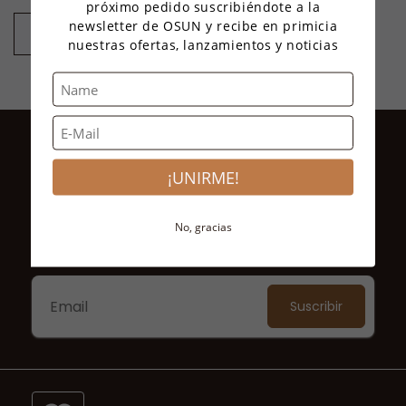
próximo pedido suscribiéndote a la
habitual
de
newsletter de OSUN y recibe en primicia
oferta
Agregar al carrito
nuestras ofertas, lanzamientos y noticias
¡SUSCRÍBETE A NUESTROS
CORREOS ELECTRÓNICOS!
¡UNIRME!
Obtén un 10% de descuento exclusivo en tu primera
No, gracias
compra.